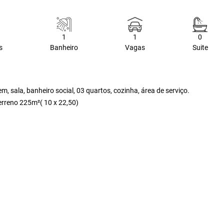
1
1
0
s
Banheiro
Vagas
Suite
 sala, banheiro social, 03 quartos, cozinha, área de serviço.
erreno 225m²( 10 x 22,50)