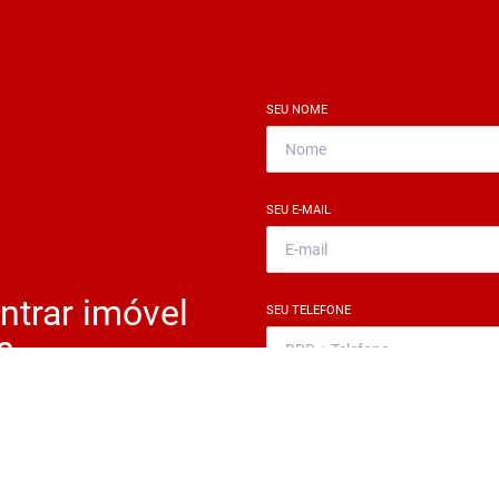
SEU NOME
*
SEU E-MAIL
*
ntrar imóvel
SEU TELEFONE
*
?
eocupe. Deixe seu email e
ue um especialista irá te