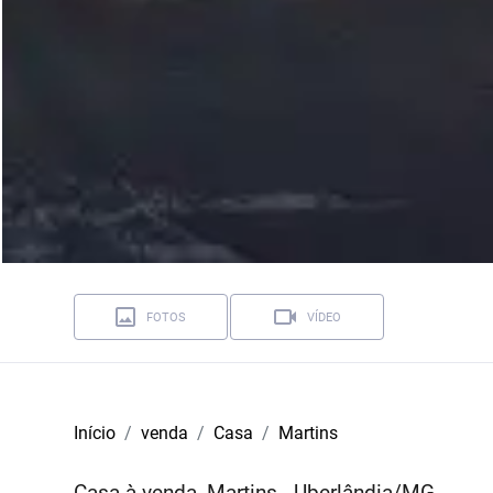
FOTOS
VÍDEO
Início
venda
Casa
Martins
Casa à venda, Martins - Uberlândia/MG