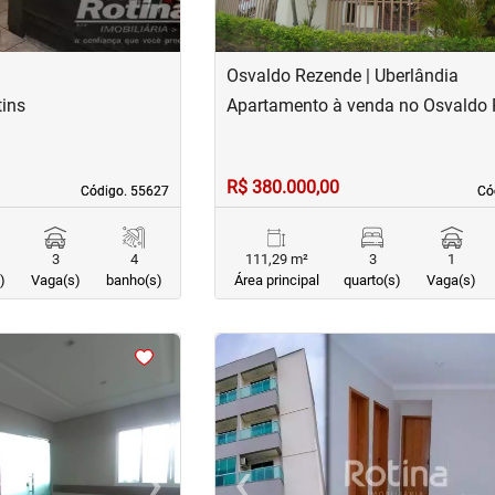
Osvaldo Rezende | Uberlândia
ins
Apartamento à venda no Osvaldo
R$ 380.000,00
Código. 55627
Código. 55627
Có
Có
3
4
111,29 m²
3
1
)
Vaga(s)
banho(s)
Área principal
quarto(s)
Vaga(s)
<
›
‹
Next
Previous