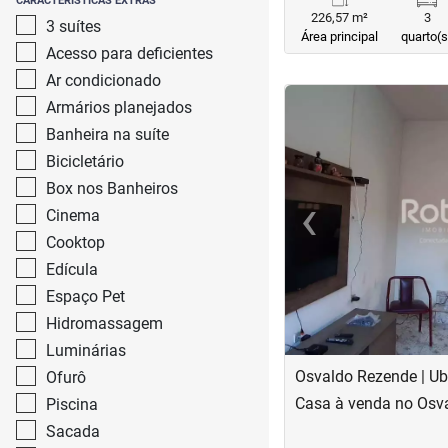
CARACTERISTICAS EXTRAS
226,57 m²
3
3 suítes
Área principal
quarto(s
Acesso para deficientes
Ar condicionado
<
<
<
<
Armários planejados
Banheira na suíte
Bicicletário
Box nos Banheiros
‹
Cinema
Previous
Cooktop
Edícula
Espaço Pet
Hidromassagem
Luminárias
Osvaldo Rezende | Ub
Ofurô
Casa à venda no Osv
Piscina
Sacada