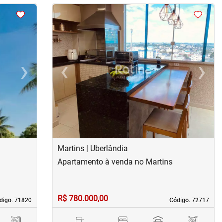
<
<
<
<
›
‹
›
Next
Previous
Next
Martins | Uberlândia
Apartamento à venda no Martins
R$ 780.000,00
digo. 71820
digo. 71820
Código. 72717
Código. 72717