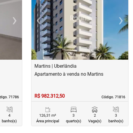
›
‹
›
Next
Previous
Next
Martins | Uberlândia
Apartamento à venda no Martins
R$ 982.312,50
digo. 71786
digo. 71786
Código. 71816
Código. 71816
4
126,31 m²
3
2
3
banho(s)
Área principal
quarto(s)
Vaga(s)
banho(s)