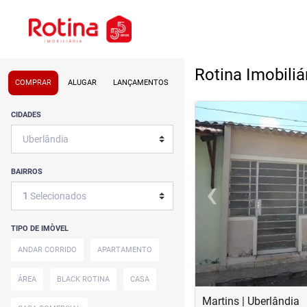
Rotina Imobiliá
COMPRAR
ALUGAR
LANÇAMENTOS
<
<
<
<
CIDADES
BAIRROS
‹
1
Selecionados
Previous
TIPO DE IMÒVEL
ANDAR CORRIDO
APARTAMENTO
ÁREA
BLACK ROTINA
CASA
Martins | Uberlândia