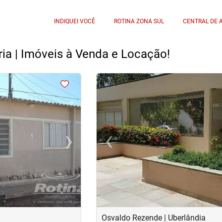
INDIQUEI VOCÊ
ROTINA ZONA SUL
CENTRAL DE 
ria | Imóveis à Venda e Locação!
<
<
<
<
›
‹
Next
Previous
Osvaldo Rezende | Uberlândia