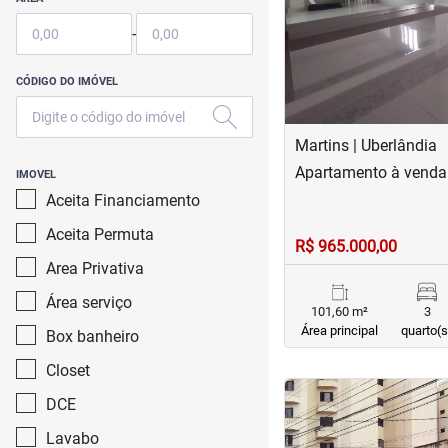
-
CÓDIGO DO IMÓVEL
Martins | Uberlândia
Apartamento à venda
IMOVEL
Aceita Financiamento
Aceita Permuta
R$ 965.000,00
Area Privativa
Área serviço
101,60 m²
3
Área principal
quarto(s
Box banheiro
Closet
<
<
<
<
DCE
Lavabo