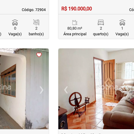
R$ 190.000,00
Código. 72904
Código. 72904
Có
Có
0
2
80,80 m²
2
1
)
Vaga(s)
banho(s)
Área principal
quarto(s)
Vaga(s)
<
<
<
<
›
‹
Next
Previous