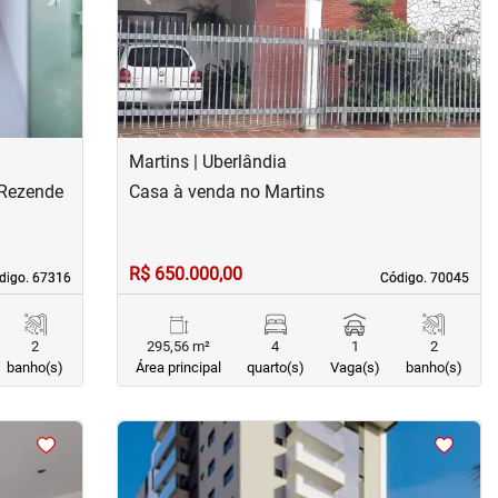
Martins | Uberlândia
 Rezende
Casa à venda no Martins
R$ 650.000,00
digo. 67316
digo. 67316
Código. 70045
Código. 70045
2
295,56 m²
4
1
2
banho(s)
Área principal
quarto(s)
Vaga(s)
banho(s)
<
<
<
<