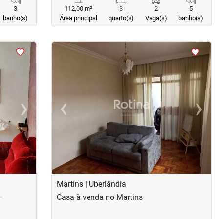
3
112,00 m²
3
2
5
banho(s)
Área principal
quarto(s)
Vaga(s)
banho(s)
<
<
<
<
›
‹
›
Next
Previous
Next
Martins | Uberlândia
e
Casa à venda no Martins