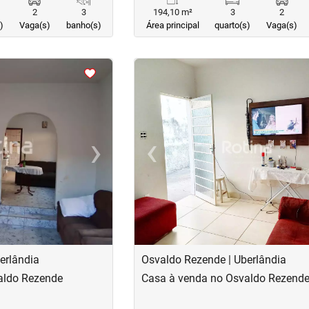
2
3
194,10 m²
3
2
)
Vaga(s)
banho(s)
Área principal
quarto(s)
Vaga(s)
<
<
<
<
›
‹
Next
Previous
erlândia
Osvaldo Rezende | Uberlândia
aldo Rezende
Casa à venda no Osvaldo Rezend