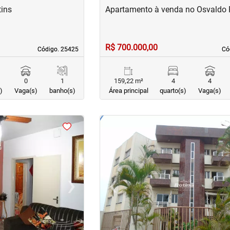
ins
Apartamento à venda no Osvaldo
R$ 700.000,00
Código. 25425
Código. 25425
Có
Có
0
1
159,22 m²
4
4
)
Vaga(s)
banho(s)
Área principal
quarto(s)
Vaga(s)
<
<
<
<
›
‹
Next
Previous