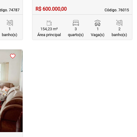
R$ 600.000,00
digo. 74787
digo. 74787
Código. 76015
Código. 76015
1
154,23 m²
3
1
2
banho(s)
Área principal
quarto(s)
Vaga(s)
banho(s)
›
Next