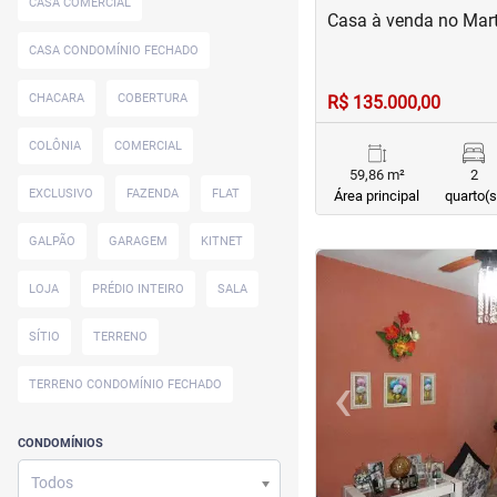
CASA COMERCIAL
Casa à venda no Mart
CASA CONDOMÍNIO FECHADO
CHACARA
COBERTURA
R$ 135.000,00
COLÔNIA
COMERCIAL
59,86 m²
2
EXCLUSIVO
FAZENDA
FLAT
Área principal
quarto(s
GALPÃO
GARAGEM
KITNET
<
<
<
<
LOJA
PRÉDIO INTEIRO
SALA
SÍTIO
TERRENO
‹
TERRENO CONDOMÍNIO FECHADO
Previous
CONDOMÍNIOS
Todos