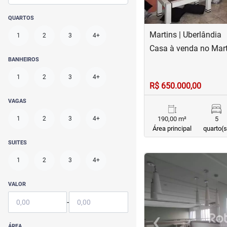
QUARTOS
Martins | Uberlândia
1
2
3
4+
Casa à venda no Mart
BANHEIROS
1
2
3
4+
R$ 650.000,00
VAGAS
1
2
3
4+
190,00 m²
5
Área principal
quarto(s
SUITES
<
<
<
<
1
2
3
4+
VALOR
-
‹
Previous
ÁREA