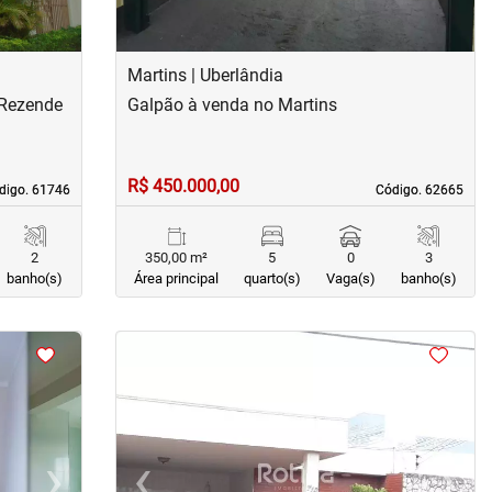
Martins | Uberlândia
 Rezende
Galpão à venda no Martins
R$ 450.000,00
digo. 61746
digo. 61746
Código. 62665
Código. 62665
2
350,00 m²
5
0
3
banho(s)
Área principal
quarto(s)
Vaga(s)
banho(s)
<
<
<
<
›
‹
›
Next
Previous
Next