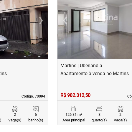
›
‹
Next
Previous
Martins | Uberlândia
ins
Apartamento à venda no Martins
R$ 982.312,50
Código. 70094
Código. 70094
Có
Có
2
6
126,31 m²
3
2
)
Vaga(s)
banho(s)
Área principal
quarto(s)
Vaga(s)