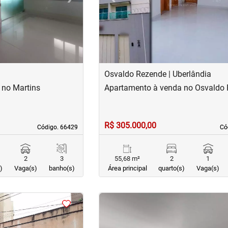
Osvaldo Rezende | Uberlândia
 no Martins
Apartamento à venda no Osvaldo
R$ 305.000,00
Código. 66429
Código. 66429
Có
Có
2
3
55,68 m²
2
1
)
Vaga(s)
banho(s)
Área principal
quarto(s)
Vaga(s)
<
<
<
<