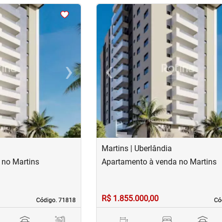
<
<
<
<
›
‹
Next
Previous
Martins | Uberlândia
 no Martins
Apartamento à venda no Martins
R$ 1.855.000,00
Código. 71818
Código. 71818
Có
Có