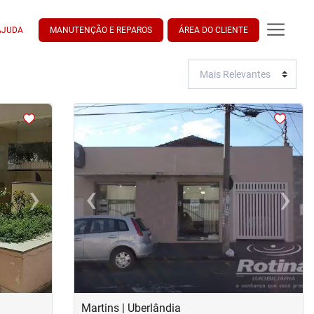
AJUDA
MANUTENÇÃO E REPAROS
ÁREA DO CLIENTE
<
<
<
<
›
‹
›
Next
Previous
Next
Martins | Uberlândia