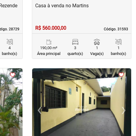
 Rezende
Casa à venda no Martins
R$ 560.000,00
digo. 28729
digo. 28729
Código. 31593
Código. 31593
4
190,00 m²
3
1
1
banho(s)
Área principal
quarto(s)
Vaga(s)
banho(s)
<
<
<
<
›
‹
›
Next
Previous
Next