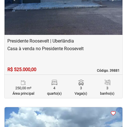
Presidente Roosevelt | Uberlândia
Casa à venda no Presidente Roosevelt
R$ 525.000,00
Código. 39881
Código. 39881
250,00 m²
4
3
3
Área principal
quarto(s)
Vaga(s)
banho(s)
<