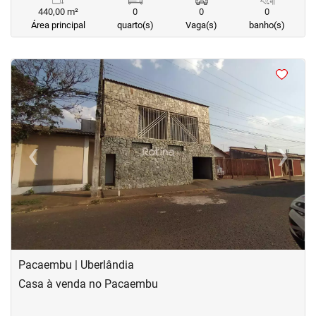
440,00 m²
0
0
0
Área principal
quarto(s)
Vaga(s)
banho(s)
<
<
<
<
‹
›
Previous
Next
Pacaembu | Uberlândia
Casa à venda no Pacaembu