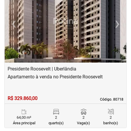
‹
›
Previous
Next
Presidente Roosevelt | Uberlândia
Apartamento à venda no Presidente Roosevelt
R$ 329.860,00
Código. 80718
Código. 80718
64,00 m²
2
2
2
Área principal
quarto(s)
Vaga(s)
banho(s)