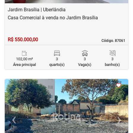
Jardim Brasília | Uberlândia
Casa Comercial à venda no Jardim Brasília
R$ 550.000,00
Código. 87061
Código. 87061
102,00 m²
3
3
3
Área principal
quarto(s)
Vaga(s)
banho(s)
<
<
<
<
‹
›
Previous
Next