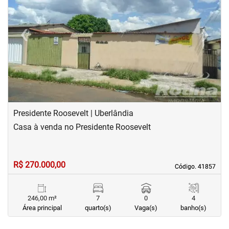
‹
›
Previous
Next
Presidente Roosevelt | Uberlândia
Casa à venda no Presidente Roosevelt
R$ 270.000,00
Código. 41857
Código. 41857
246,00 m²
7
0
4
Área principal
quarto(s)
Vaga(s)
banho(s)