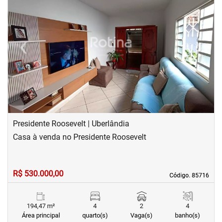
‹
›
Previous
Next
Presidente Roosevelt | Uberlândia
Casa à venda no Presidente Roosevelt
R$ 530.000,00
Código. 85716
Código. 85716
194,47 m²
4
2
4
Área principal
quarto(s)
Vaga(s)
banho(s)