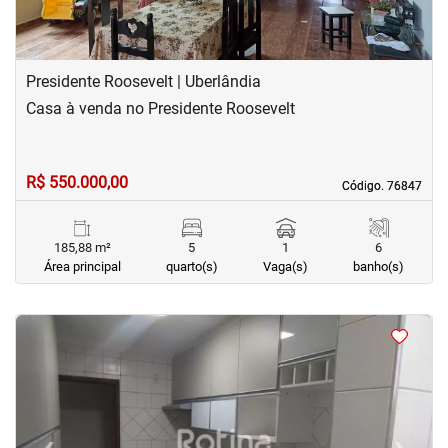
Presidente Roosevelt | Uberlândia
Casa à venda no Presidente Roosevelt
R$ 550.000,00
Código. 76847
Código. 76847
185,88 m²
5
1
6
Área principal
quarto(s)
Vaga(s)
banho(s)
<
<
<
<