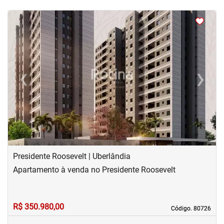
<
<
<
<
‹
›
Previous
Next
Presidente Roosevelt | Uberlândia
Apartamento à venda no Presidente Roosevelt
R$ 350.980,00
Código. 80726
Código. 80726