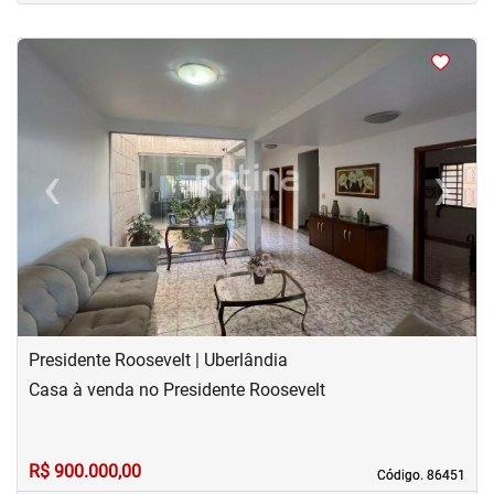
<
<
<
<
‹
›
Previous
Next
Presidente Roosevelt | Uberlândia
Casa à venda no Presidente Roosevelt
R$ 900.000,00
Código. 86451
Código. 86451