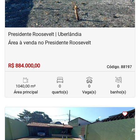
Presidente Roosevelt | Uberlândia
Área à venda no Presidente Roosevelt
R$ 884.000,00
Código. 88197
Código. 88197
1040,00 m²
0
0
0
Área principal
quarto(s)
Vaga(s)
banho(s)
<
<
<
<