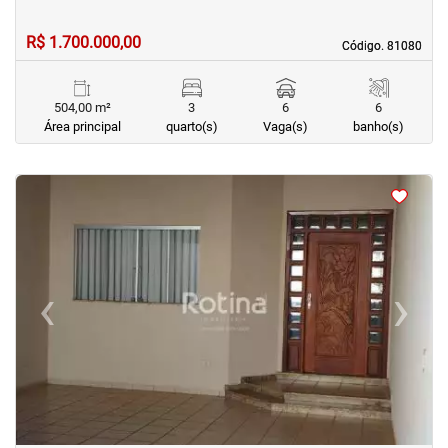
R$ 1.700.000,00
Código. 81080
Código. 81080
504,00 m²
3
6
6
Área principal
quarto(s)
Vaga(s)
banho(s)
<
<
<
<
‹
›
Previous
Next