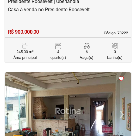
Presidente Roosevelt | Uberlândia
Casa à venda no Presidente Roosevelt
R$ 900.000,00
Código. 73222
Código. 73222
245,00 m²
4
6
3
Área principal
quarto(s)
Vaga(s)
banho(s)
<
<
<
<
‹
›
Previous
Next