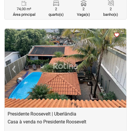
74,00 m²
2
2
2
Área principal
quarto(s)
Vaga(s)
banho(s)
<
<
<
<
‹
›
Previous
Next
Presidente Roosevelt | Uberlândia
Casa à venda no Presidente Roosevelt