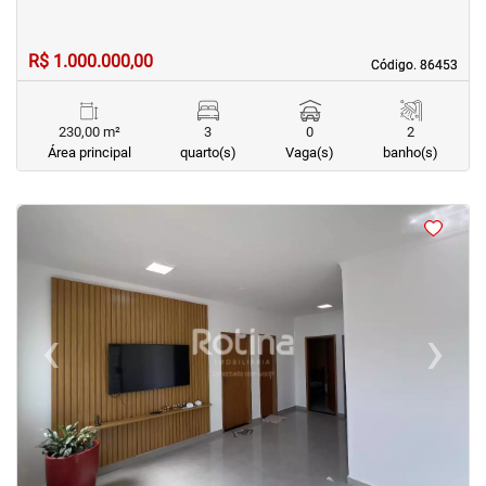
R$ 1.000.000,00
Código. 86453
Código. 86453
230,00 m²
3
0
2
Área principal
quarto(s)
Vaga(s)
banho(s)
<
<
<
<
‹
›
Previous
Next