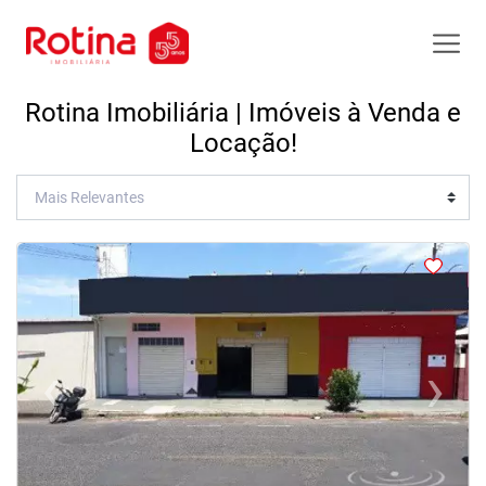
Rotina Imobiliária | Imóveis à Venda e
Locação!
<
<
<
<
‹
›
Previous
Next