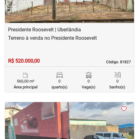
Presidente Roosevelt | Uberlândia
Terreno à venda no Presidente Roosevelt
R$ 520.000,00
Código. 81827
Código. 81827
560,00 m²
0
0
0
Área principal
quarto(s)
Vaga(s)
banho(s)
<
<