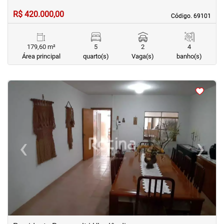
R$ 420.000,00
Código. 69101
Código. 69101
179,60 m²
5
2
4
Área principal
quarto(s)
Vaga(s)
banho(s)
<
<
<
<
‹
›
Previous
Next