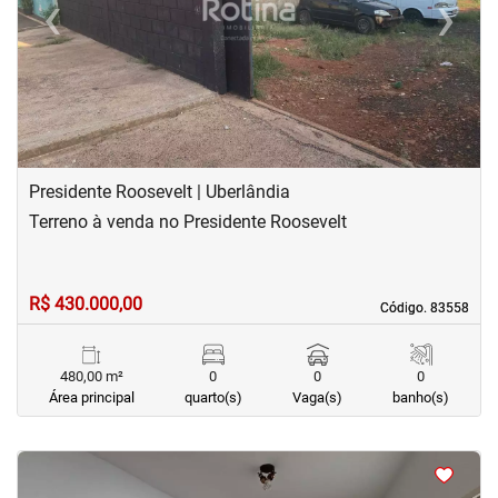
‹
›
Previous
Next
Presidente Roosevelt | Uberlândia
Terreno à venda no Presidente Roosevelt
R$ 430.000,00
Código. 83558
Código. 83558
480,00 m²
0
0
0
Área principal
quarto(s)
Vaga(s)
banho(s)
<
<
<
<