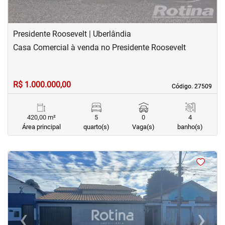
Presidente Roosevelt | Uberlândia
Casa Comercial à venda no Presidente Roosevelt
R$ 1.000.000,00
Código. 27509
Código. 27509
420,00 m²
5
0
4
Área principal
quarto(s)
Vaga(s)
banho(s)
<
<
<
<
‹
›
Previous
Next