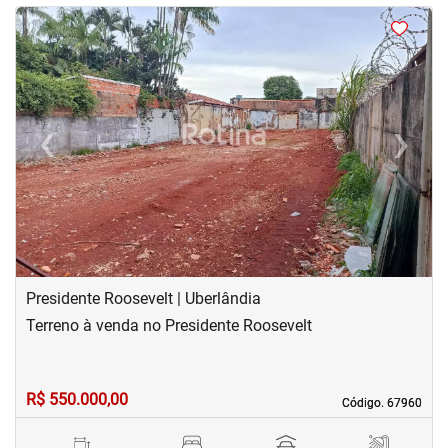
<
<
<
‹
›
Previous
Next
Presidente Roosevelt | Uberlândia
Terreno à venda no Presidente Roosevelt
R$ 550.000,00
Código. 67960
Código. 67960