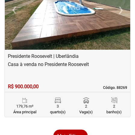
‹
›
Previous
Next
Presidente Roosevelt | Uberlândia
Casa à venda no Presidente Roosevelt
R$ 900.000,00
Código. 88269
Código. 88269
179,76 m²
3
2
2
Área principal
quarto(s)
Vaga(s)
banho(s)