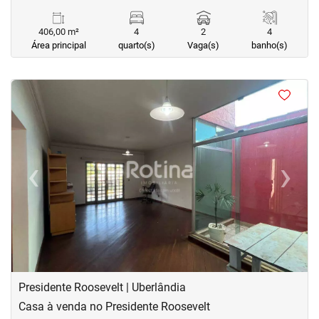
406,00 m²
4
2
4
Área principal
quarto(s)
Vaga(s)
banho(s)
<
<
<
<
‹
›
Previous
Next
Presidente Roosevelt | Uberlândia
Casa à venda no Presidente Roosevelt