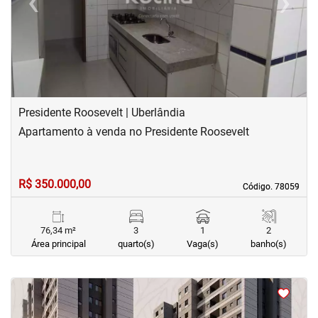
‹
›
Previous
Next
Presidente Roosevelt | Uberlândia
Apartamento à venda no Presidente Roosevelt
R$ 350.000,00
Código. 78059
Código. 78059
76,34 m²
3
1
2
Área principal
quarto(s)
Vaga(s)
banho(s)
<
<
<
<