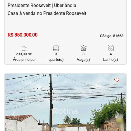
Presidente Roosevelt | Uberlândia
Casa à venda no Presidente Roosevelt
R$ 850.000,00
Código. 81668
Código. 81668
233,00 m²
3
3
4
Área principal
quarto(s)
Vaga(s)
banho(s)
<
‹
›
Previous
Next