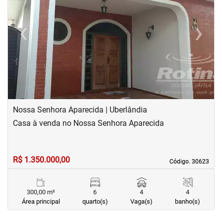
‹
›
Previous
Next
Nossa Senhora Aparecida | Uberlândia
Casa à venda no Nossa Senhora Aparecida
R$ 1.350.000,00
Código. 30623
Código. 30623
300,00 m²
6
4
4
Área principal
quarto(s)
Vaga(s)
banho(s)