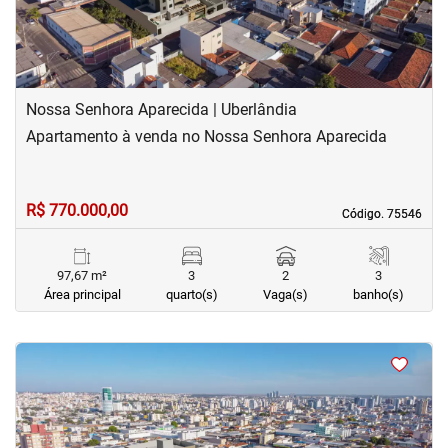
Nossa Senhora Aparecida | Uberlândia
Apartamento à venda no Nossa Senhora Aparecida
R$ 770.000,00
Código. 75546
Código. 75546
97,67 m²
3
2
3
Área principal
quarto(s)
Vaga(s)
banho(s)
<
<
<
<