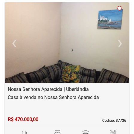
<
<
<
<
‹
›
Previous
Next
Nossa Senhora Aparecida | Uberlândia
Casa à venda no Nossa Senhora Aparecida
R$ 470.000,00
Código. 37736
Código. 37736