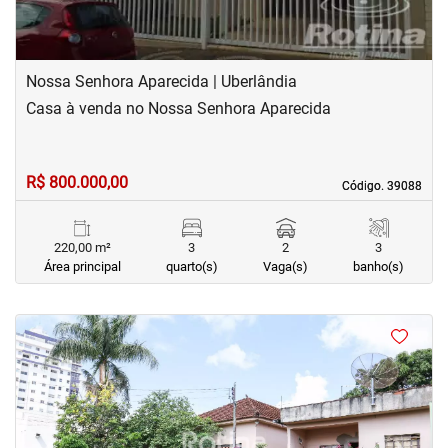
Nossa Senhora Aparecida | Uberlândia
Casa à venda no Nossa Senhora Aparecida
R$ 800.000,00
Código. 39088
Código. 39088
220,00 m²
3
2
3
Área principal
quarto(s)
Vaga(s)
banho(s)
<
<
<
<