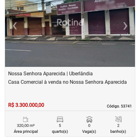
‹
›
Previous
Next
Nossa Senhora Aparecida | Uberlândia
Casa Comercial à venda no Nossa Senhora Aparecida
R$ 3.300.000,00
Código. 53741
Código. 53741
320,00 m²
5
0
2
Área principal
quarto(s)
Vaga(s)
banho(s)