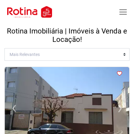
Rotina Imobiliária | Imóveis à Venda e
Locação!
<
<
<
<
‹
›
Previous
Next