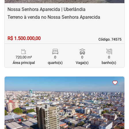
Nossa Senhora Aparecida | Uberlândia
Terreno à venda no Nossa Senhora Aparecida
R$ 1.500.000,00
Código. 74575
Código. 74575
720,00 m²
0
0
0
Área principal
quarto(s)
Vaga(s)
banho(s)
<
<
<
<
‹
›
Previous
Next