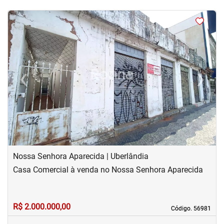
<
<
<
<
‹
›
Previous
Next
Nossa Senhora Aparecida | Uberlândia
Casa Comercial à venda no Nossa Senhora Aparecida
R$ 2.000.000,00
Código. 56981
Código. 56981