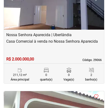
Nossa Senhora Aparecida | Uberlândia
Casa Comercial à venda no Nossa Senhora Aparecida
R$ 2.000.000,00
Código. 29066
Código. 29066
211,12 m²
0
0
2
Área principal
quarto(s)
Vaga(s)
banho(s)
<
<
<
<