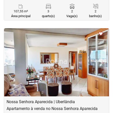
107,55 m²
3
2
2
Área principal
quarto(s)
Vaga(s)
banho(s)
<
<
<
<
‹
›
Previous
Next
Nossa Senhora Aparecida | Uberlândia
Apartamento à venda no Nossa Senhora Aparecida