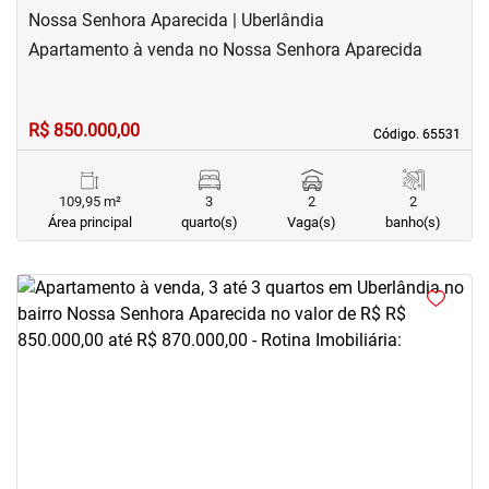
Nossa Senhora Aparecida | Uberlândia
Apartamento à venda no Nossa Senhora Aparecida
R$ 850.000,00
Código. 65531
Código. 65531
109,95 m²
3
2
2
Área principal
quarto(s)
Vaga(s)
banho(s)
<
<
<
<
‹
›
Previous
Next