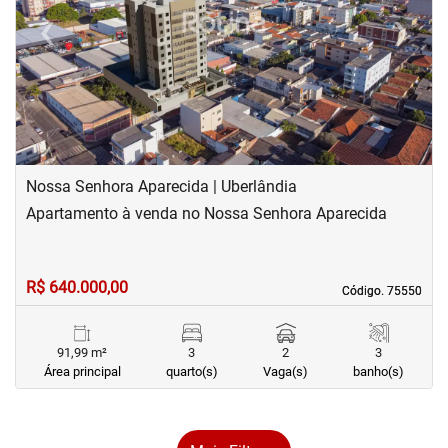
‹
›
Previous
Next
Nossa Senhora Aparecida | Uberlândia
Apartamento à venda no Nossa Senhora Aparecida
R$ 640.000,00
Código. 75550
Código. 75550
91,99 m²
3
2
3
Área principal
quarto(s)
Vaga(s)
banho(s)