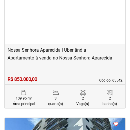
‹
›
Previous
Next
Nossa Senhora Aparecida | Uberlândia
Apartamento à venda no Nossa Senhora Aparecida
R$ 850.000,00
Código. 65542
Código. 65542
109,95 m²
3
2
2
Área principal
quarto(s)
Vaga(s)
banho(s)
<
<
<
<