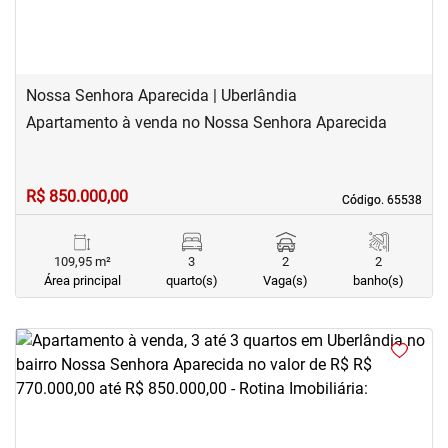
Nossa Senhora Aparecida | Uberlândia
Apartamento à venda no Nossa Senhora Aparecida
R$ 850.000,00
Código. 65538
Código. 65538
109,95 m²
3
2
2
Área principal
quarto(s)
Vaga(s)
banho(s)
<
<
<
<