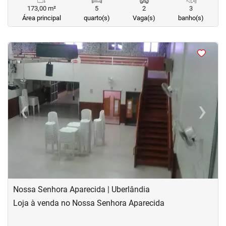
173,00 m²
5
2
3
Área principal
quarto(s)
Vaga(s)
banho(s)
<
<
<
‹
›
Previous
Next
Nossa Senhora Aparecida | Uberlândia
Loja à venda no Nossa Senhora Aparecida