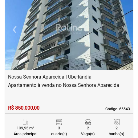
‹
›
Previous
Next
Nossa Senhora Aparecida | Uberlândia
Apartamento à venda no Nossa Senhora Aparecida
R$ 850.000,00
Código. 65543
Código. 65543
109,95 m²
3
2
2
Área principal
quarto(s)
Vaga(s)
banho(s)