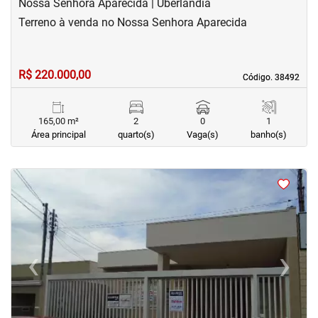
Nossa Senhora Aparecida | Uberlândia
Terreno à venda no Nossa Senhora Aparecida
R$ 220.000,00
Código. 38492
Código. 38492
165,00 m²
2
0
1
Área principal
quarto(s)
Vaga(s)
banho(s)
<
<
<
<
‹
›
Previous
Next