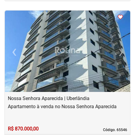
<
<
<
<
‹
›
Previous
Next
Nossa Senhora Aparecida | Uberlândia
Apartamento à venda no Nossa Senhora Aparecida
R$ 870.000,00
Código. 65546
Código. 65546