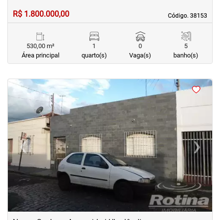
R$ 1.800.000,00
Código. 38153
Código. 38153
530,00 m²
1
0
5
Área principal
quarto(s)
Vaga(s)
banho(s)
<
<
<
<
‹
›
Previous
Next