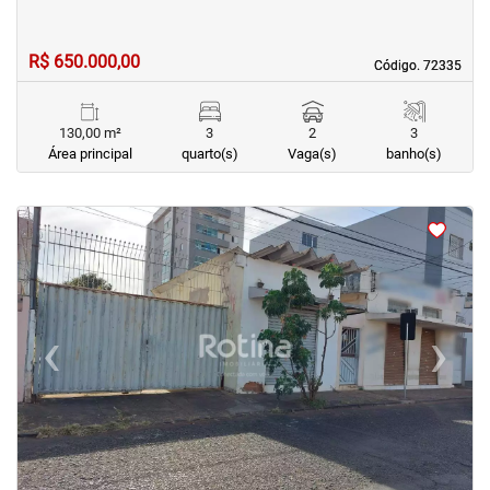
R$ 650.000,00
Código. 72335
Código. 72335
130,00 m²
3
2
3
Área principal
quarto(s)
Vaga(s)
banho(s)
<
‹
›
Previous
Next