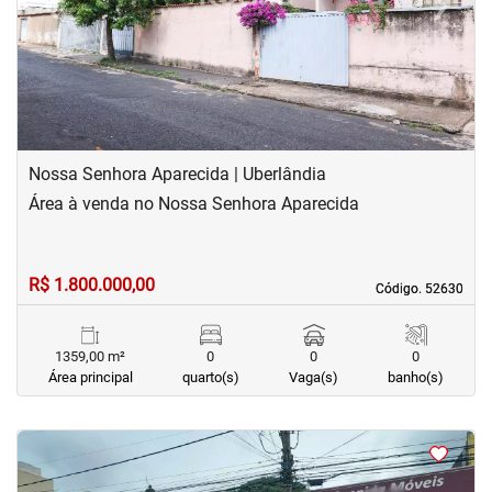
‹
›
Previous
Next
Nossa Senhora Aparecida | Uberlândia
Área à venda no Nossa Senhora Aparecida
R$ 1.800.000,00
Código. 52630
Código. 52630
1359,00 m²
0
0
0
Área principal
quarto(s)
Vaga(s)
banho(s)
<
<
<