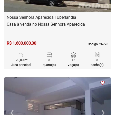
Nossa Senhora Aparecida | Uberlândia
Casa à venda no Nossa Senhora Aparecida
R$ 1.600.000,00
Código. 26728
Código. 26728
120,00 m²
3
16
3
Área principal
quarto(s)
Vaga(s)
banho(s)
<
<
<
‹
›
Previous
Next