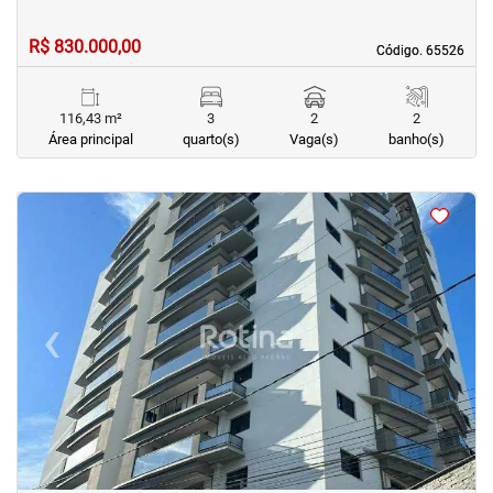
R$ 830.000,00
Código. 65526
Código. 65526
116,43 m²
3
2
2
Área principal
quarto(s)
Vaga(s)
banho(s)
<
<
<
<
‹
›
Previous
Next