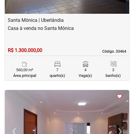
Santa Mônica | Uberlândia
Casa à venda no Santa Mônica
R$ 1.300.000,00
Código. 33464
Código. 33464
560,00 m²
7
4
3
Área principal
quarto(s)
Vaga(s)
banho(s)
<
<
<
<
‹
›
Previous
Next