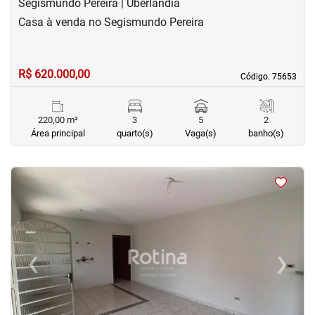
Segismundo Pereira | Uberlândia
Casa à venda no Segismundo Pereira
R$ 620.000,00
Código. 75653
Código. 75653
220,00 m²
3
5
2
Área principal
quarto(s)
Vaga(s)
banho(s)
<
<
<
<
‹
›
Previous
Next