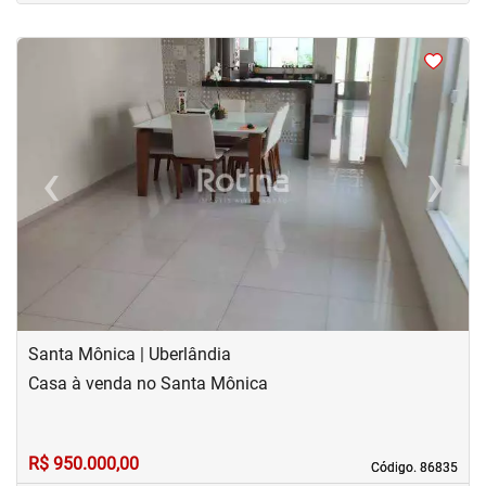
<
<
<
<
‹
›
Previous
Next
Santa Mônica | Uberlândia
Casa à venda no Santa Mônica
R$ 950.000,00
Código. 86835
Código. 86835