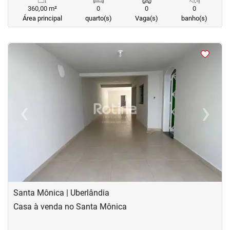
360,00 m²
0
0
0
Área principal
quarto(s)
Vaga(s)
banho(s)
<
<
<
<
‹
›
Previous
Next
Santa Mônica | Uberlândia
Casa à venda no Santa Mônica