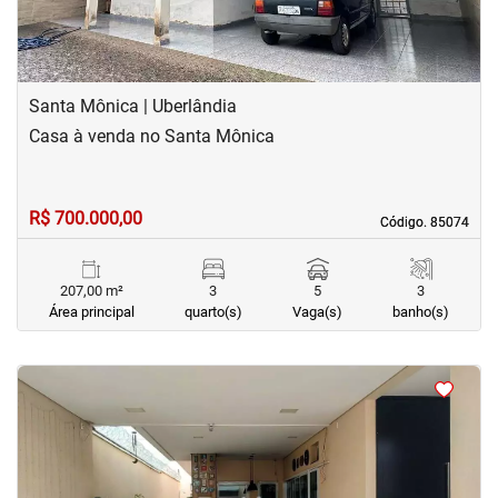
Santa Mônica | Uberlândia
Casa à venda no Santa Mônica
R$ 700.000,00
Código. 85074
Código. 85074
207,00 m²
3
5
3
Área principal
quarto(s)
Vaga(s)
banho(s)
<
<
<
<