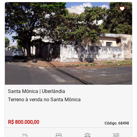
<
‹
›
Previous
Next
Santa Mônica | Uberlândia
Terreno à venda no Santa Mônica
R$ 800.000,00
Código. 68498
Código. 68498