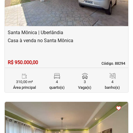
Santa Mônica | Uberlândia
Casa à venda no Santa Mônica
R$ 950.000,00
Código. 88294
Código. 88294
310,00 m²
4
3
4
Área principal
quarto(s)
Vaga(s)
banho(s)
<
<
<
<