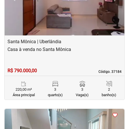
Santa Mônica | Uberlândia
Casa à venda no Santa Mônica
R$ 790.000,00
Código. 37184
Código. 37184
220,00 m²
3
3
2
Área principal
quarto(s)
Vaga(s)
banho(s)
<
<
<
<