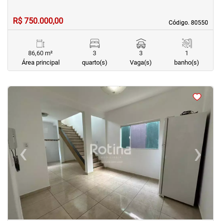
R$ 750.000,00
Código. 80550
Código. 80550
86,60 m²
3
3
1
Área principal
quarto(s)
Vaga(s)
banho(s)
<
<
<
<
‹
›
Previous
Next