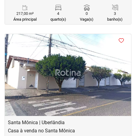
217,00 m²
4
0
3
Área principal
quarto(s)
Vaga(s)
banho(s)
<
<
<
<
‹
›
Previous
Next
Santa Mônica | Uberlândia
Casa à venda no Santa Mônica