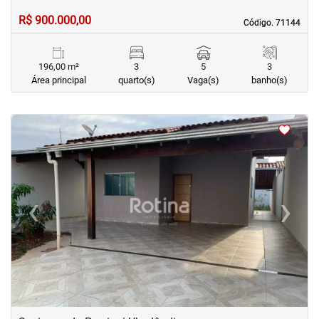
R$ 900.000,00
Código. 71144
Código. 71144
196,00 m²
3
5
3
Área principal
quarto(s)
Vaga(s)
banho(s)
<
<
<
<
‹
›
Previous
Next