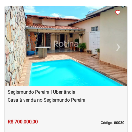
<
<
<
<
‹
›
Previous
Next
Segismundo Pereira | Uberlândia
Casa à venda no Segismundo Pereira
R$ 700.000,00
Código. 80030
Código. 80030