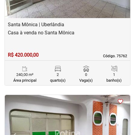
Santa Mônica | Uberlândia
Casa à venda no Santa Mônica
R$ 420.000,00
Código. 75762
Código. 75762
240,00 m²
2
0
1
Área principal
quarto(s)
Vaga(s)
banho(s)
<
<
<
<