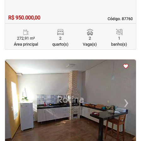
R$ 950.000,00
Código. 87760
Código. 87760
272,91 m²
2
2
1
Área principal
quarto(s)
Vaga(s)
banho(s)
<
<
<
<
‹
›
Previous
Next