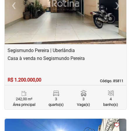
‹
›
Previous
Next
Segismundo Pereira | Uberlândia
Casa à venda no Segismundo Pereira
R$ 1.200.000,00
Código. 85811
Código. 85811
242,00 m²
3
3
4
Área principal
quarto(s)
Vaga(s)
banho(s)
<
<
<
<