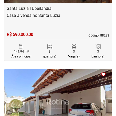
Santa Luzia | Uberlândia
Casa à venda no Santa Luzia
R$ 590.000,00
Código. 88233
Código. 88233
141,94 m²
3
3
3
Área principal
quarto(s)
Vaga(s)
banho(s)
<
<
<
<
‹
›
Previous
Next