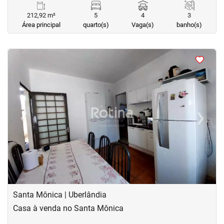
212,92 m²
5
4
3
Área principal
quarto(s)
Vaga(s)
banho(s)
<
<
<
<
‹
›
Previous
Next
Santa Mônica | Uberlândia
Casa à venda no Santa Mônica