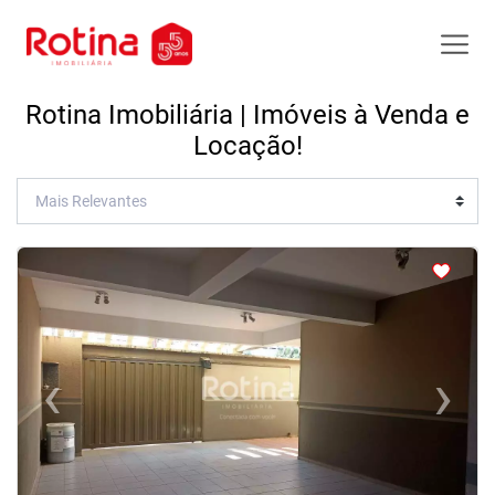
Rotina Imobiliária | Imóveis à Venda e
Locação!
<
<
<
<
‹
›
Previous
Next