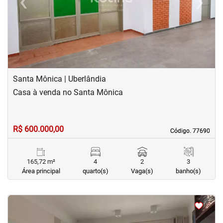
‹
›
Previous
Next
Santa Mônica | Uberlândia
Casa à venda no Santa Mônica
R$ 600.000,00
Código. 77690
Código. 77690
165,72 m²
4
2
3
Área principal
quarto(s)
Vaga(s)
banho(s)
<
<
<
<