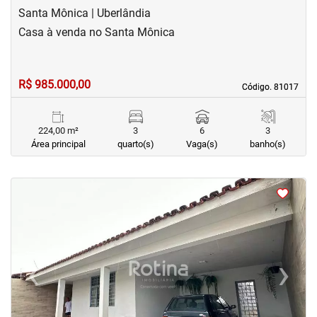
Santa Mônica | Uberlândia
Casa à venda no Santa Mônica
R$ 985.000,00
Código. 81017
Código. 81017
224,00 m²
3
6
3
Área principal
quarto(s)
Vaga(s)
banho(s)
<
<
<
<
‹
›
Previous
Next