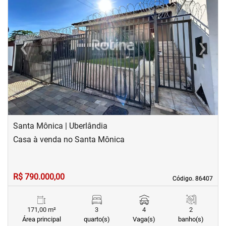
‹
›
Previous
Next
Santa Mônica | Uberlândia
Casa à venda no Santa Mônica
R$ 790.000,00
Código. 86407
Código. 86407
171,00 m²
3
4
2
Área principal
quarto(s)
Vaga(s)
banho(s)