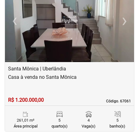
‹
›
Previous
Next
Santa Mônica | Uberlândia
Casa à venda no Santa Mônica
R$ 1.200.000,00
Código. 67061
Código. 67061
261,01 m²
5
4
5
Área principal
quarto(s)
Vaga(s)
banho(s)