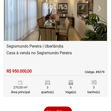
‹
›
Previous
Next
Segismundo Pereira | Uberlândia
Casa à venda no Segismundo Pereira
R$ 950.000,00
Código. 89279
Código. 89279
270,00 m²
3
6
3
Área principal
quarto(s)
Vaga(s)
banho(s)