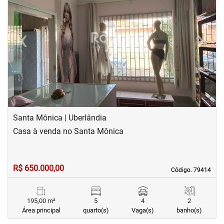
‹
›
Previous
Next
Santa Mônica | Uberlândia
Casa à venda no Santa Mônica
R$ 650.000,00
Código. 79414
Código. 79414
195,00 m²
5
4
2
Área principal
quarto(s)
Vaga(s)
banho(s)