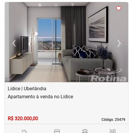
<
<
<
<
‹
›
Previous
Next
Lídice | Uberlândia
Apartamento à venda no Lídice
R$ 320.000,00
Código. 25479
Código. 25479