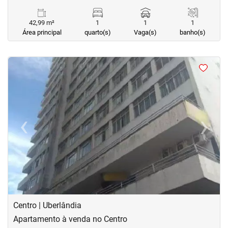
42,99 m²
1
1
1
Área principal
quarto(s)
Vaga(s)
banho(s)
<
<
<
<
‹
›
Previous
Next
Centro | Uberlândia
Apartamento à venda no Centro