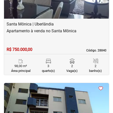
Santa Mônica | Uberlândia
Apartamento à venda no Santa Mônica
R$ 750.000,00
Código. 28840
Código. 28840
98,00 m²
3
2
2
Área principal
quarto(s)
Vaga(s)
banho(s)
<
<
<
<