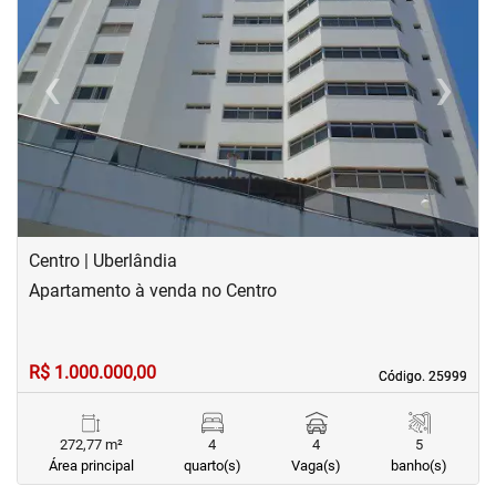
‹
›
Previous
Next
Centro | Uberlândia
Apartamento à venda no Centro
R$ 1.000.000,00
Código. 25999
Código. 25999
272,77 m²
4
4
5
Área principal
quarto(s)
Vaga(s)
banho(s)