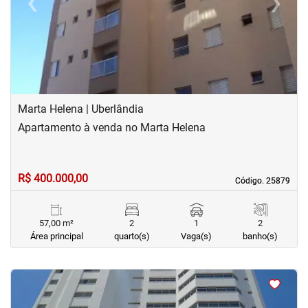
‹
›
Previous
Next
Marta Helena | Uberlândia
Apartamento à venda no Marta Helena
R$ 400.000,00
Código. 25879
Código. 25879
57,00 m²
2
1
2
Área principal
quarto(s)
Vaga(s)
banho(s)
<
<
<
<