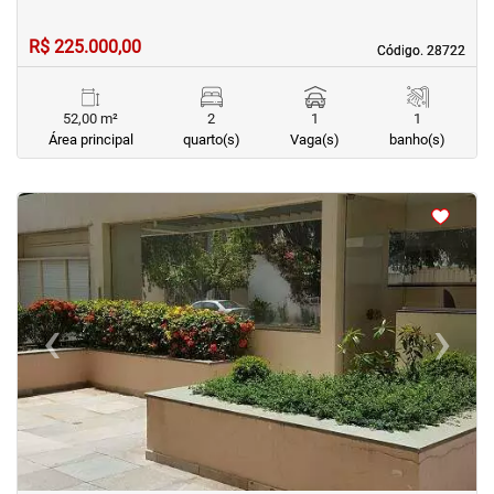
R$ 225.000,00
Código. 28722
Código. 28722
52,00 m²
2
1
1
Área principal
quarto(s)
Vaga(s)
banho(s)
<
<
<
<
‹
›
Previous
Next