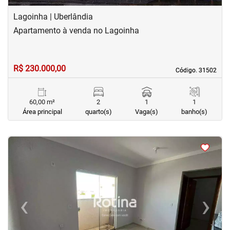
Lagoinha | Uberlândia
Apartamento à venda no Lagoinha
R$ 230.000,00
Código. 31502
Código. 31502
60,00 m²
2
1
1
Área principal
quarto(s)
Vaga(s)
banho(s)
<
<
<
<
‹
›
Previous
Next