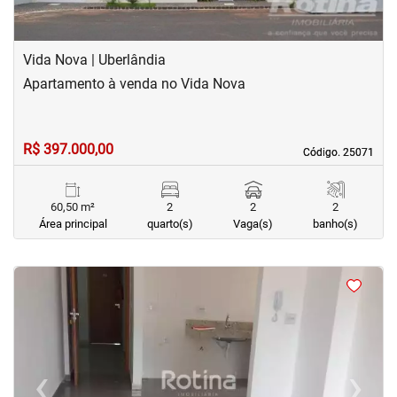
Vida Nova | Uberlândia
Apartamento à venda no Vida Nova
R$ 397.000,00
Código. 25071
Código. 25071
60,50 m²
2
2
2
Área principal
quarto(s)
Vaga(s)
banho(s)
<
<
<
<
‹
›
Previous
Next