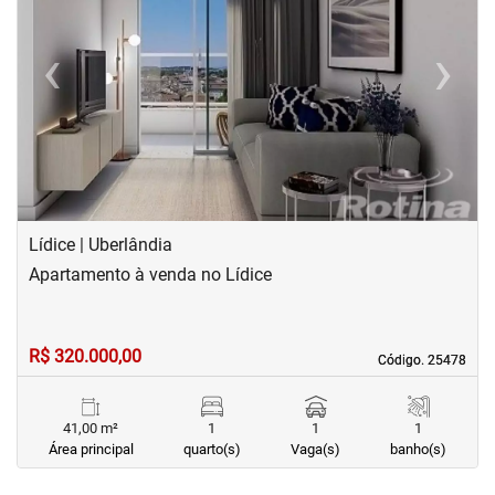
‹
›
Previous
Next
Lídice | Uberlândia
Apartamento à venda no Lídice
R$ 320.000,00
Código. 25478
Código. 25478
41,00 m²
1
1
1
Área principal
quarto(s)
Vaga(s)
banho(s)