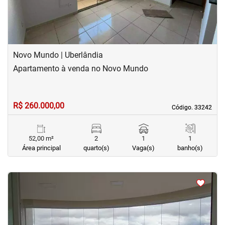
Novo Mundo | Uberlândia
Apartamento à venda no Novo Mundo
R$ 260.000,00
Código. 33242
Código. 33242
52,00 m²
2
1
1
Área principal
quarto(s)
Vaga(s)
banho(s)
<
<
<
<