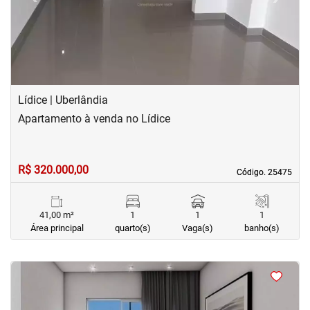
Lídice | Uberlândia
Apartamento à venda no Lídice
R$ 320.000,00
Código. 25475
Código. 25475
41,00 m²
1
1
1
Área principal
quarto(s)
Vaga(s)
banho(s)
<
<
<
<