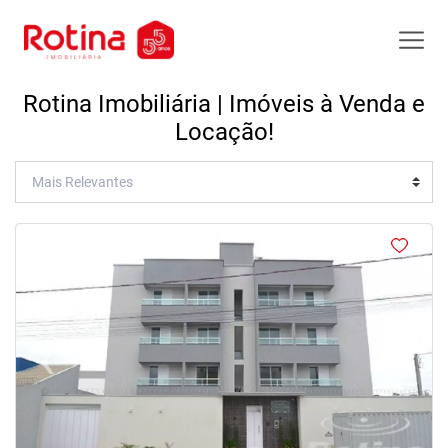
Rotina Imobiliária | Imóveis à Venda e
Locação!
<
<
<
<
‹
›
Previous
Next