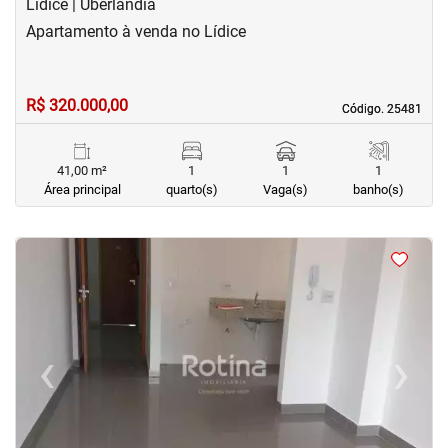
Lídice | Uberlândia
Apartamento à venda no Lídice
R$ 320.000,00
Código. 25481
Código. 25481
41,00 m²
1
1
1
Área principal
quarto(s)
Vaga(s)
banho(s)
<
<
<
<
‹
›
Previous
Next