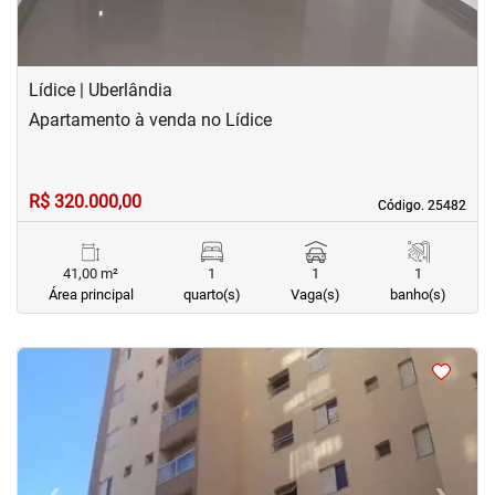
Lídice | Uberlândia
Apartamento à venda no Lídice
R$ 320.000,00
Código. 25482
Código. 25482
41,00 m²
1
1
1
Área principal
quarto(s)
Vaga(s)
banho(s)
<
<
<
<