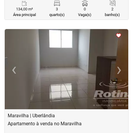
134,00 m²
3
0
2
Área principal
quarto(s)
Vaga(s)
banho(s)
<
<
<
<
‹
›
Previous
Next
Maravilha | Uberlândia
Apartamento à venda no Maravilha