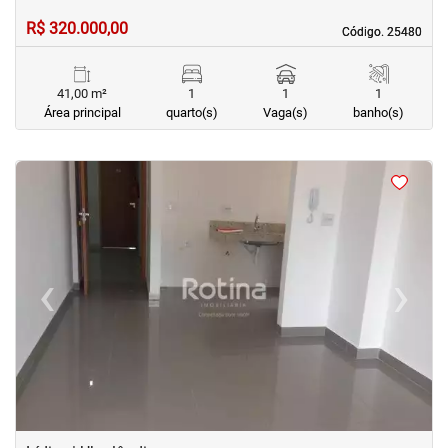
R$ 320.000,00
Código. 25480
Código. 25480
41,00 m²
1
1
1
Área principal
quarto(s)
Vaga(s)
banho(s)
<
<
<
<
‹
›
Previous
Next