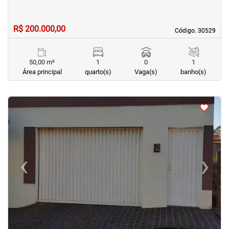
R$ 200.000,00
Código. 30529
Código. 30529
50,00 m²
1
0
1
Área principal
quarto(s)
Vaga(s)
banho(s)
<
<
<
<
‹
›
Previous
Next