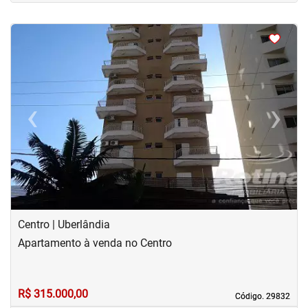
<
<
<
<
‹
›
Previous
Next
Centro | Uberlândia
Apartamento à venda no Centro
R$ 315.000,00
Código. 29832
Código. 29832