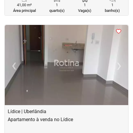
41,00 m²
1
1
1
Área principal
quarto(s)
Vaga(s)
banho(s)
<
<
<
<
‹
›
Previous
Next
Lídice | Uberlândia
Apartamento à venda no Lídice