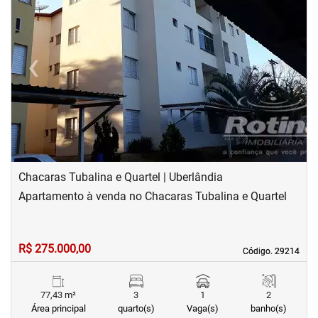
‹
›
Previous
Next
Chacaras Tubalina e Quartel | Uberlândia
Apartamento à venda no Chacaras Tubalina e Quartel
R$ 275.000,00
Código. 29214
Código. 29214
77,43 m²
3
1
2
Área principal
quarto(s)
Vaga(s)
banho(s)