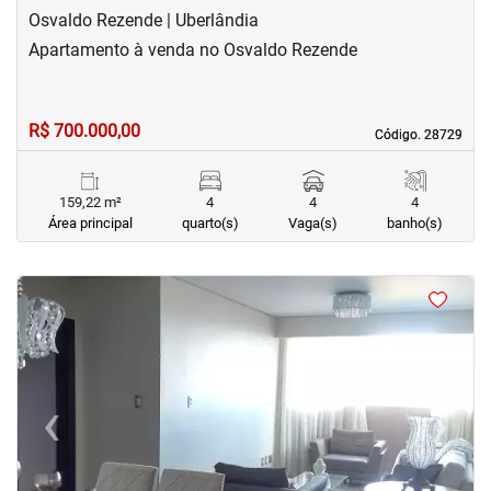
Osvaldo Rezende | Uberlândia
Apartamento à venda no Osvaldo Rezende
R$ 700.000,00
Código. 28729
Código. 28729
159,22 m²
4
4
4
Área principal
quarto(s)
Vaga(s)
banho(s)
<
<
<
<
‹
›
Previous
Next