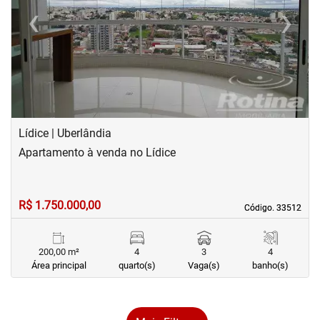
‹
›
Previous
Next
Lídice | Uberlândia
Apartamento à venda no Lídice
R$ 1.750.000,00
Código. 33512
Código. 33512
200,00 m²
4
3
4
Área principal
quarto(s)
Vaga(s)
banho(s)