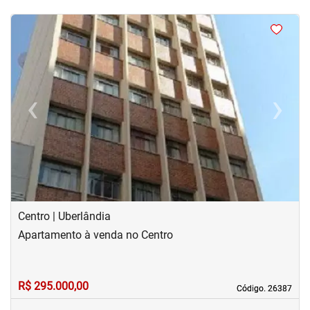
<
<
<
<
‹
›
Previous
Next
Centro | Uberlândia
Apartamento à venda no Centro
R$ 295.000,00
Código. 26387
Código. 26387