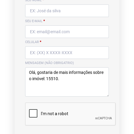
SEU NOME
*
SEU E-MAIL
*
CELULAR
*
MENSAGEM (NÃO OBRIGATRIO)