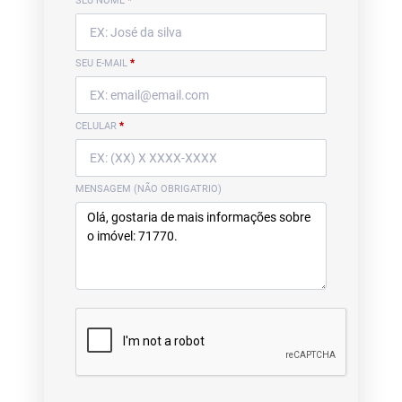
SEU NOME
*
SEU E-MAIL
*
CELULAR
*
MENSAGEM (NÃO OBRIGATRIO)