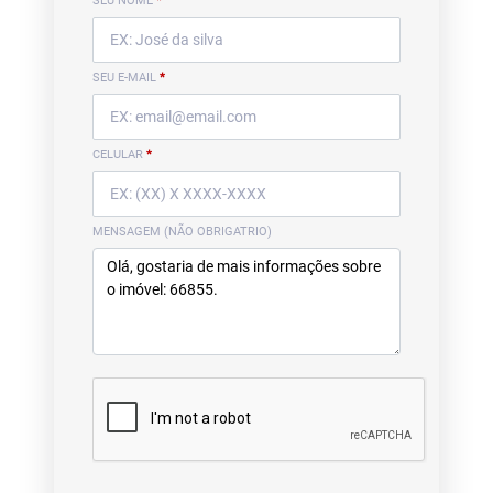
SEU NOME
*
SEU E-MAIL
*
CELULAR
*
MENSAGEM (NÃO OBRIGATRIO)