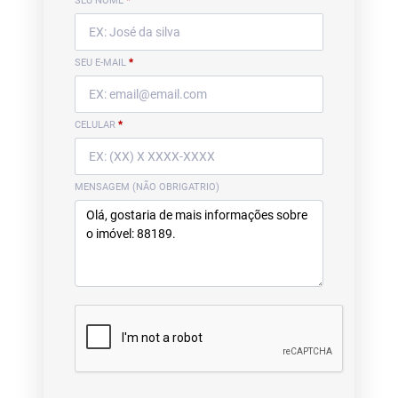
SEU NOME
*
SEU E-MAIL
*
CELULAR
*
MENSAGEM (NÃO OBRIGATRIO)