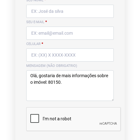
SEU NOME
*
SEU E-MAIL
*
CELULAR
*
MENSAGEM (NÃO OBRIGATRIO)