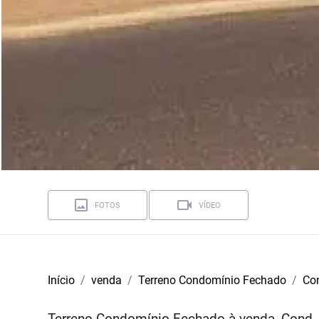
FOTOS
VÍDEO
Início
venda
Terreno Condomínio Fechado
Con
Terreno Condomínio Fechado à venda, Cond. 