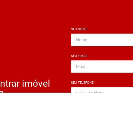
SEU NOME
*
SEU E-MAIL
*
ntrar imóvel
SEU TELEFONE
*
?
eocupe. Deixe seu email e
ue um especialista irá te