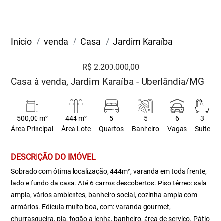
Início
venda
Casa
Jardim Karaíba
R$ 2.200.000,00
Casa à venda, Jardim Karaíba - Uberlândia/MG
500,00 m²
444 m²
5
5
6
3
Área Principal
Área Lote
Quartos
Banheiro
Vagas
Suite
DESCRIÇÃO DO IMÓVEL
Sobrado com ótima localização, 444m², varanda em toda frente,
lado e fundo da casa. Até 6 carros descobertos. Piso térreo: sala
ampla, vários ambientes, banheiro social, cozinha ampla com
armários. Edícula muito boa, com: varanda gourmet,
churrasqueira, pia, fogão a lenha, banheiro, área de serviço. Pátio