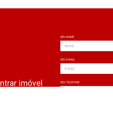
SEU NOME
*
SEU E-MAIL
*
ntrar imóvel
SEU TELEFONE
*
?
eocupe. Deixe seu email e
ue um especialista irá te