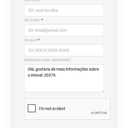
SEU NOME
*
SEU E-MAIL
*
CELULAR
*
MENSAGEM (NÃO OBRIGATRIO)