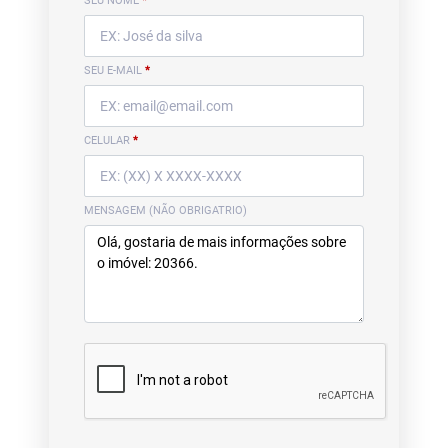
SEU NOME
*
SEU E-MAIL
*
CELULAR
*
MENSAGEM (NÃO OBRIGATRIO)