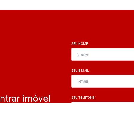
SEU NOME
*
SEU E-MAIL
*
ntrar imóvel
SEU TELEFONE
*
?
eocupe. Deixe seu email e
ue um especialista irá te