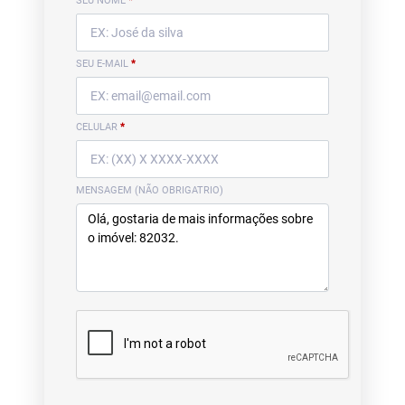
SEU NOME
*
SEU E-MAIL
*
CELULAR
*
MENSAGEM (NÃO OBRIGATRIO)