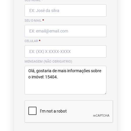
SEU NOME
*
SEU E-MAIL
*
CELULAR
*
MENSAGEM (NÃO OBRIGATRIO)