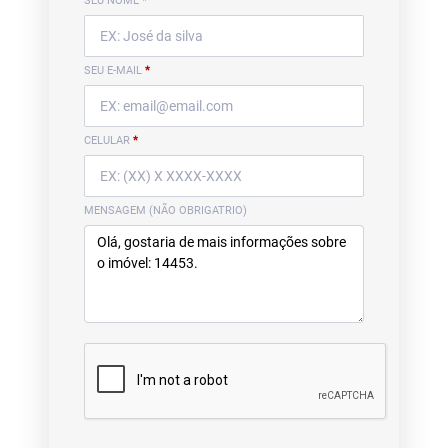
SEU NOME
*
SEU E-MAIL
*
CELULAR
*
MENSAGEM (NÃO OBRIGATRIO)