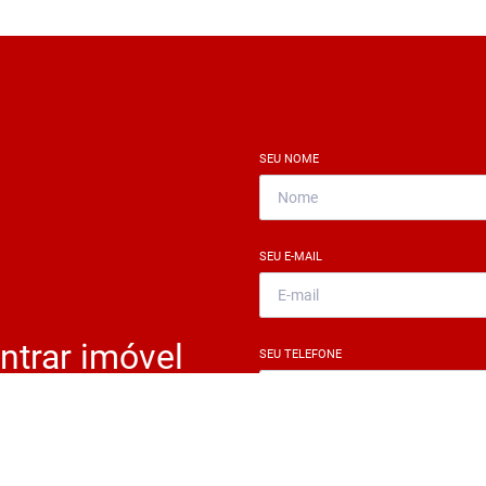
SEU NOME
*
SEU E-MAIL
*
ntrar imóvel
SEU TELEFONE
*
?
eocupe. Deixe seu email e
ue um especialista irá te