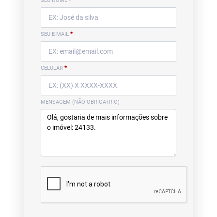
SEU NOME
*
SEU E-MAIL
*
CELULAR
*
MENSAGEM (NÃO OBRIGATRIO)