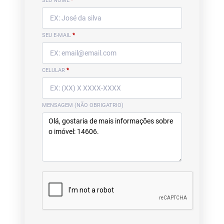
SEU NOME
*
SEU E-MAIL
*
CELULAR
*
MENSAGEM (NÃO OBRIGATRIO)