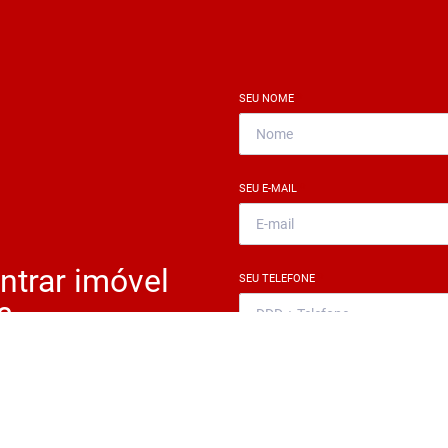
SEU NOME
*
SEU E-MAIL
*
ntrar imóvel
SEU TELEFONE
*
?
eocupe. Deixe seu email e
ue um especialista irá te