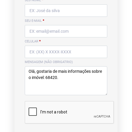
SEU NOME
*
SEU E-MAIL
*
CELULAR
*
MENSAGEM (NÃO OBRIGATRIO)