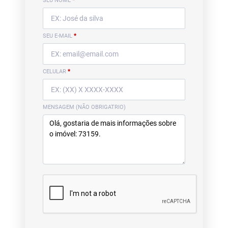
SEU NOME
*
SEU E-MAIL
*
CELULAR
*
MENSAGEM (NÃO OBRIGATRIO)