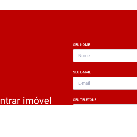
SEU NOME
*
SEU E-MAIL
*
ntrar imóvel
SEU TELEFONE
*
?
eocupe. Deixe seu email e
ue um especialista irá te