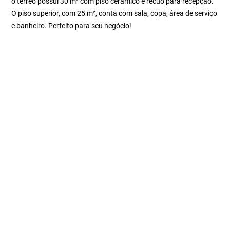
o térreo possui 30 m² com piso cerâmico e recuo para recepção.
O piso superior, com 25 m², conta com sala, copa, área de serviço
e banheiro. Perfeito para seu negócio!