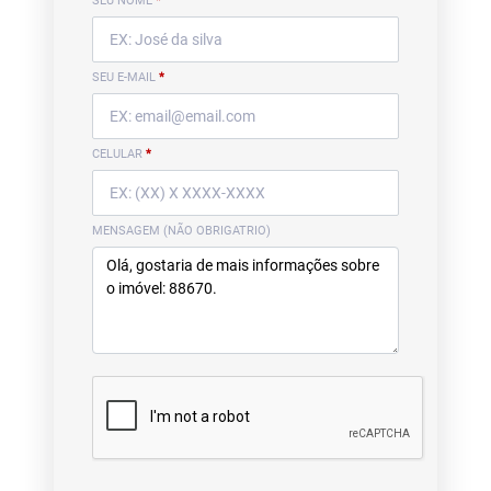
SEU NOME
*
SEU E-MAIL
*
CELULAR
*
MENSAGEM (NÃO OBRIGATRIO)