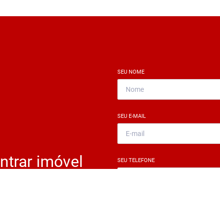
SEU NOME
*
SEU E-MAIL
*
ntrar imóvel
SEU TELEFONE
*
?
eocupe. Deixe seu email e
ue um especialista irá te