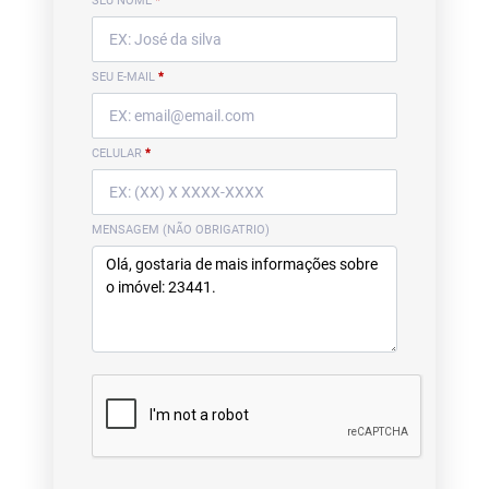
SEU NOME
*
SEU E-MAIL
*
CELULAR
*
MENSAGEM (NÃO OBRIGATRIO)