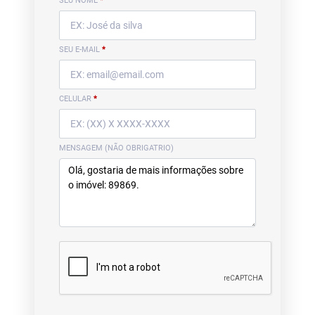
SEU NOME
*
SEU E-MAIL
*
CELULAR
*
MENSAGEM (NÃO OBRIGATRIO)