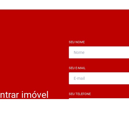
SEU NOME
*
SEU E-MAIL
*
ntrar imóvel
SEU TELEFONE
*
?
eocupe. Deixe seu email e
ue um especialista irá te