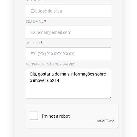
SEU NOME
*
SEU E-MAIL
*
CELULAR
*
MENSAGEM (NÃO OBRIGATRIO)