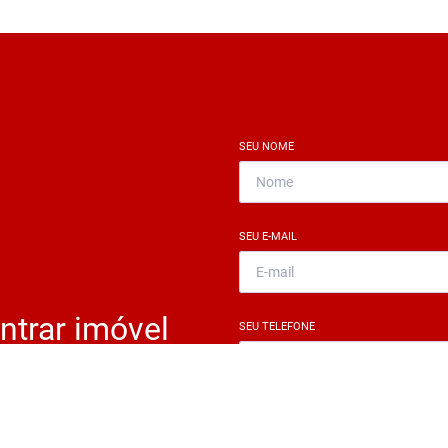
SEU NOME
*
SEU E-MAIL
*
ntrar imóvel
SEU TELEFONE
*
?
eocupe. Deixe seu email e
ue um especialista irá te