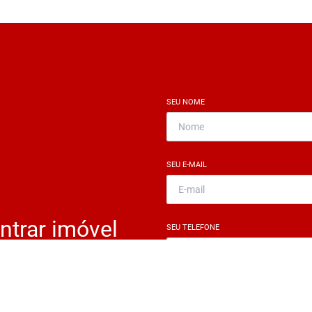
SEU NOME
*
SEU E-MAIL
*
ntrar imóvel
SEU TELEFONE
*
?
eocupe. Deixe seu email e
ue um especialista irá te