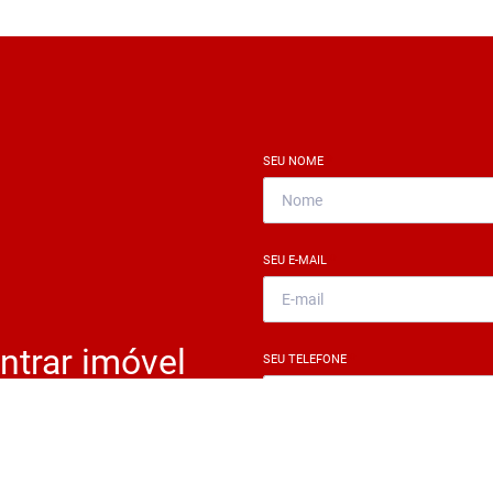
SEU NOME
*
SEU E-MAIL
*
ntrar imóvel
SEU TELEFONE
*
?
eocupe. Deixe seu email e
ue um especialista irá te