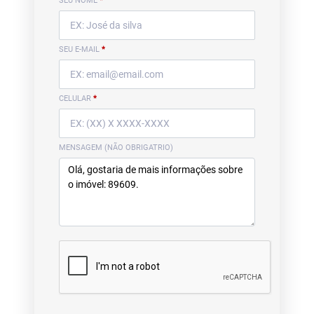
SEU NOME
*
SEU E-MAIL
*
CELULAR
*
MENSAGEM (NÃO OBRIGATRIO)