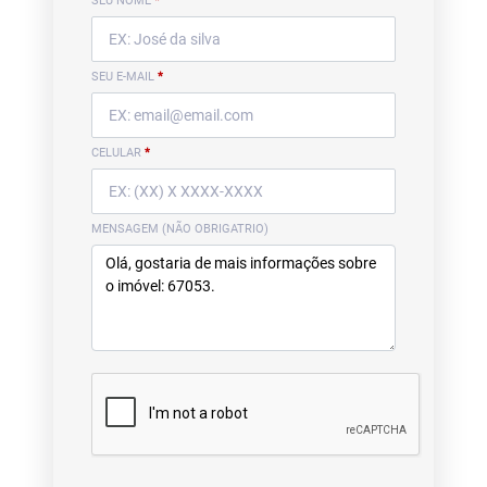
SEU NOME
*
SEU E-MAIL
*
CELULAR
*
MENSAGEM (NÃO OBRIGATRIO)