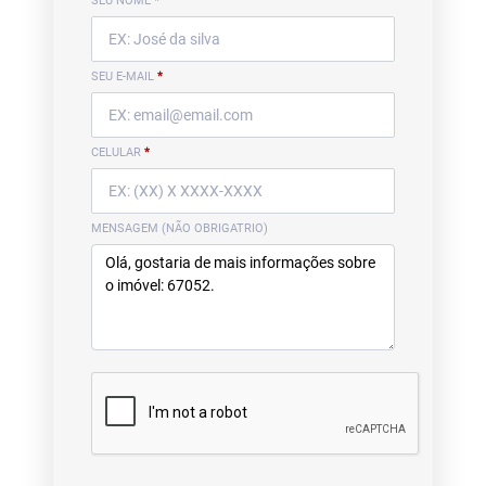
SEU NOME
*
SEU E-MAIL
*
CELULAR
*
MENSAGEM (NÃO OBRIGATRIO)