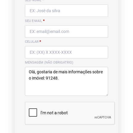
SEU NOME
*
SEU E-MAIL
*
CELULAR
*
MENSAGEM (NÃO OBRIGATRIO)