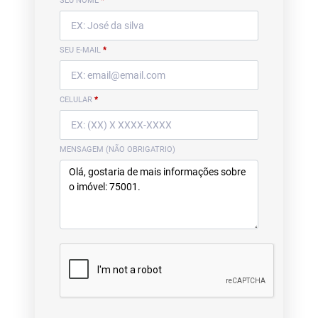
SEU NOME
*
SEU E-MAIL
*
CELULAR
*
MENSAGEM (NÃO OBRIGATRIO)