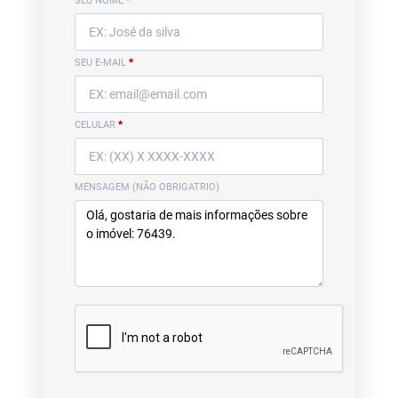
SEU NOME
*
SEU E-MAIL
*
CELULAR
*
MENSAGEM (NÃO OBRIGATRIO)