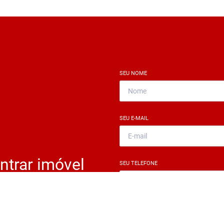
SEU NOME
*
SEU E-MAIL
*
ntrar imóvel
SEU TELEFONE
*
?
eocupe. Deixe seu email e
ue um especialista irá te