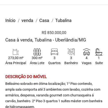
Início
venda
Casa
Tubalina
R$ 850.000,00
Casa à venda, Tubalina - Uberlândia/MG
273,00 m²
300 m²
3
3
4
1
Área Principal
Área Lote
Quartos
Banheiro
Vagas
Suite
DESCRIÇÃO DO IMÓVEL
Belíssimo sobrado em ótima localização; 1° Piso contendo,
ampla sala comporta até 3 ambientes com lavabo, cozinha com
armários, despensa, varanda gourmet com churrasqueira á
carvão, banheiro. 2° Piso 3 quartos 1 suítes máster com banheira
de hidromassagem.