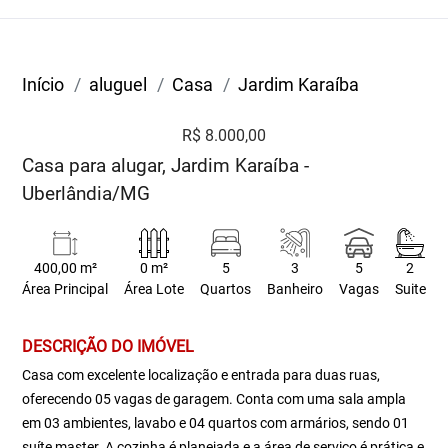
Início
aluguel
Casa
Jardim Karaíba
R$ 8.000,00
Casa para alugar, Jardim Karaíba -
Uberlândia/MG
400,00 m²
0 m²
5
3
5
2
Área Principal
Área Lote
Quartos
Banheiro
Vagas
Suite
DESCRIÇÃO DO IMÓVEL
Casa com excelente localização e entrada para duas ruas,
oferecendo 05 vagas de garagem. Conta com uma sala ampla
em 03 ambientes, lavabo e 04 quartos com armários, sendo 01
suíte master. A cozinha é planejada e a área de serviço é prática e