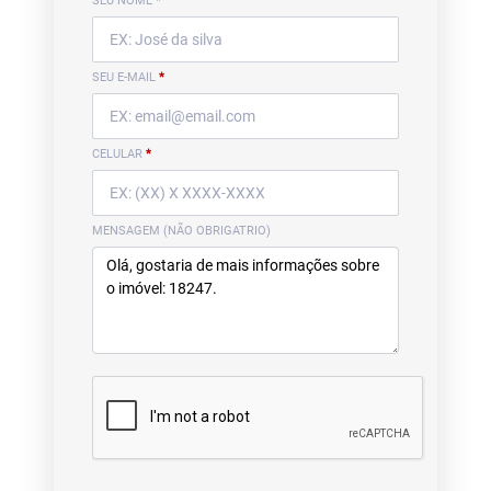
SEU NOME
*
SEU E-MAIL
*
CELULAR
*
MENSAGEM (NÃO OBRIGATRIO)