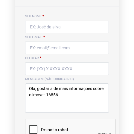
SEU NOME
*
SEU E-MAIL
*
CELULAR
*
MENSAGEM (NÃO OBRIGATRIO)