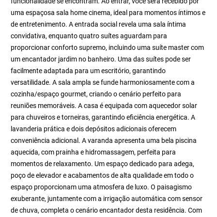
funcionalidade se encontram. Ao entrar, você será recebido por
uma espaçosa sala home cinema, ideal para momentos íntimos e
de entretenimento. A entrada social revela uma sala íntima
convidativa, enquanto quatro suítes aguardam para
proporcionar conforto supremo, incluindo uma suíte master com
um encantador jardim no banheiro. Uma das suítes pode ser
facilmente adaptada para um escritório, garantindo
versatilidade. A sala ampla se funde harmoniosamente com a
cozinha/espaço gourmet, criando o cenário perfeito para
reuniões memoráveis. A casa é equipada com aquecedor solar
para chuveiros e torneiras, garantindo eficiência energética. A
lavanderia prática e dois depósitos adicionais oferecem
conveniência adicional. A varanda apresenta uma bela piscina
aquecida, com prainha e hidromassagem, perfeita para
momentos de relaxamento. Um espaço dedicado para adega,
poço de elevador e acabamentos de alta qualidade em todo o
espaço proporcionam uma atmosfera de luxo. O paisagismo
exuberante, juntamente com a irrigação automática com sensor
de chuva, completa o cenário encantador desta residência. Com