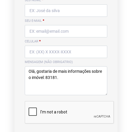
SEU NOME
*
SEU E-MAIL
*
CELULAR
*
MENSAGEM (NÃO OBRIGATRIO)