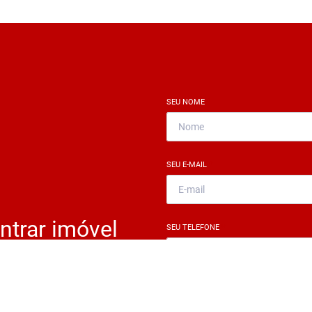
SEU NOME
*
SEU E-MAIL
*
ntrar imóvel
SEU TELEFONE
*
?
eocupe. Deixe seu email e
ue um especialista irá te