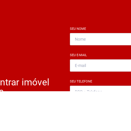
SEU NOME
*
SEU E-MAIL
*
ntrar imóvel
SEU TELEFONE
*
?
eocupe. Deixe seu email e
ue um especialista irá te