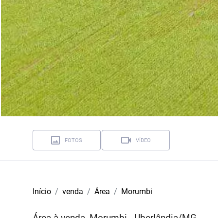
FOTOS
VÍDEO
Início
venda
Área
Morumbi
Área à venda, Morumbi - Uberlândia/MG